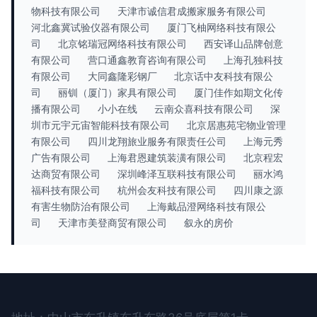
物科技有限公司
天津市诚信君成搬家服务有限公司
河北鑫冀试验仪器有限公司
厦门飞柚网络科技有限公
司
北京铭瑞冠网络科技有限公司
西安译山品牌创意
有限公司
营口通鑫教育咨询有限公司
上海孔独科技
有限公司
大同鑫隆彩钢厂
北京话中友科技有限公
司
丽钏（厦门）家具有限公司
厦门佳作如期文化传
播有限公司
小小在线
云南众喜科技有限公司
深
圳市元宇元宙智能科技有限公司
北京居惠苑宅物业管理
有限公司
四川龙翔旅业服务有限责任公司
上海元秀
广告有限公司
上海君恩建筑装潢有限公司
北京程宏
达商贸有限公司
深圳峰泽互联科技有限公司
丽水鸿
福科技有限公司
杭州会友科技有限公司
四川康之源
有害生物防治有限公司
上海戴品澄网络科技有限公
司
天津市美登商贸有限公司
叙永的房价